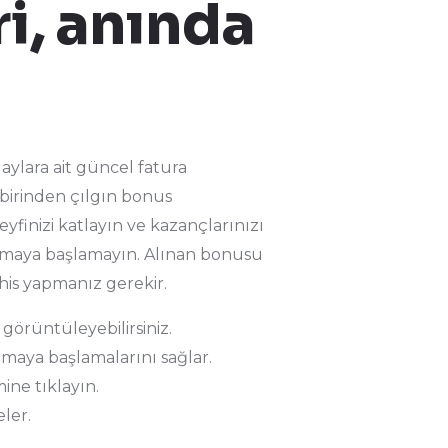
i, anında
aylara ait güncel fatura
r birinden çılgın bonus
eyfinizi katlayın ve kazançlarınızı
lanmaya başlamayın. Alınan bonusu
is yapmanız gerekir.
 görüntüleyebilirsiniz.
maya başlamalarını sağlar.
ine tıklayın.
ler.