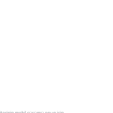
 sitesinin mobil sürümü onun için