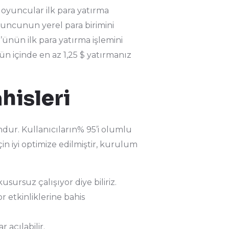
 oyuncular ilk para yatırma
yuncunun yerel para birimini
ünün ilk para yatırma işlemini
gün içinde en az 1,25 $ yatırmanız
hisleri
ndur. Kullanıcıların% 95’i olumlu
çin iyi optimize edilmiştir, kurulum
sursuz çalışıyor diye biliriz.
r etkinliklerine bahis
 açılabilir.