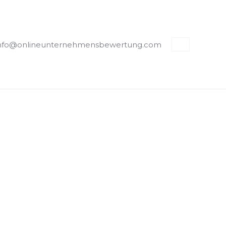
nfo@onlineunternehmensbewertung.com