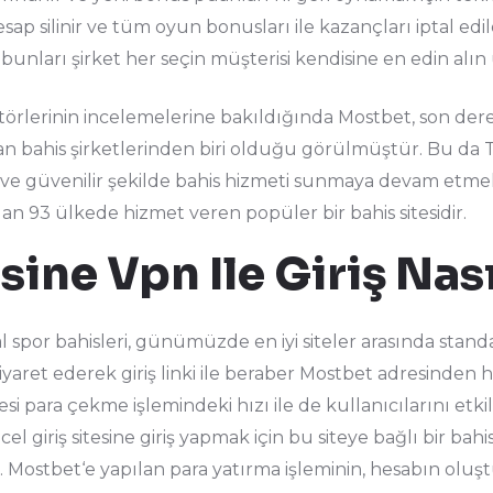
esap silinir ve tüm oyun bonusları ile kazançları iptal edile
unları şirket her seçin müşterisi kendisine en edin alın
törlerinin incelemelerine bakıldığında Mostbet, son dere
bahis şirketlerinden biri olduğu görülmüştür. Bu da T
ve güvenilir şekilde bahis hizmeti sunmaya devam etmek
an 93 ülkede hizmet veren popüler bir bahis sitesidir.
ine Vpn Ile Giriş Nası
l spor bahisleri, günümüzde en iyi siteler arasında stand
ziyaret ederek giriş linki ile beraber Mostbet adresinden h
itesi para çekme işlemindeki hızı ile de kullanıcılarını et
giriş sitesine giriş yapmak için bu siteye bağlı bir bahis 
. Mostbet‘e yapılan para yatırma işleminin, hesabın oluş