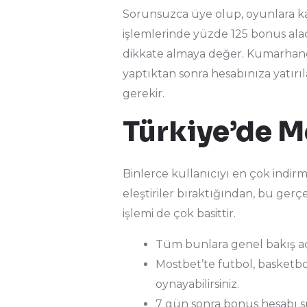
Sorunsuzca üye olup, oyunlara kat
işlemlerinde yüzde 125 bonus alac
dikkate almaya değer. Kumarhaned
yaptıktan sonra hesabınıza yatırıl
gerekir.
Türkiye’de M
Binlerce kullanıcıyı en çok indir
eleştiriler bıraktığından, bu gerçe
işlemi de çok basittir.
Tüm bunlara genel bakış açıs
Mostbet’te futbol, basketbol
oynayabilirsiniz.
7 gün sonra bonus hesabı sıf