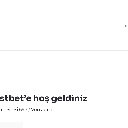
i
stbet’e hoş geldiniz
n Sitesi 697
/ Von
admin