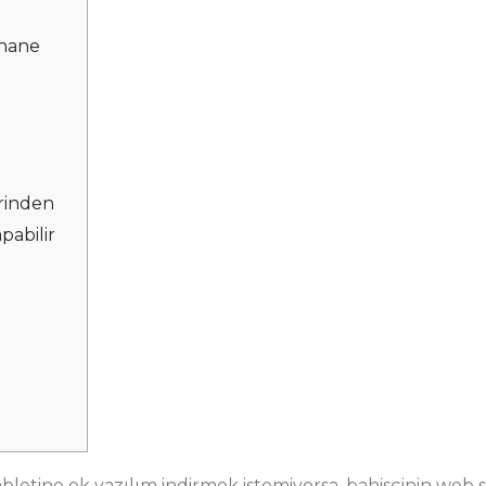
rhane
rinden
pabilir
abletine ek yazılım indirmek istemiyorsa, bahisçinin web