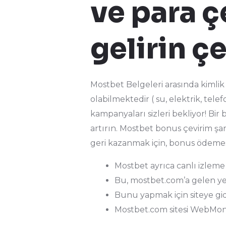
ve para 
gelirin ç
Mostbet Belgeleri arasında kimlik 
olabilmektedir ( su, elektrik, tel
kampanyaları sizleri bekliyor! Bir
artırın. Mostbet bonus çevirim şa
geri kazanmak için, bonus ödemes
Mostbet ayrıca canlı izleme 
Bu, mostbet.com’a gelen ye
Bunu yapmak için siteye gid
Mostbet.com sitesi WebMoney,