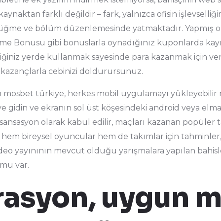
ynaktan farklı değildir – fark, yalnızca ofisin işlevselli
düğme ve bölüm düzenlemesinde yatmaktadır. Yapmış o
e Bonusu gibi bonuslarla oynadığınız kuponlarda kay
lediğiniz yerde kullanmak sayesinde para kazanmak için ve
 kazançlarla cebinizi doldurursunuz.
in mosbet türkiye, herkes mobil uygulamayı yükleyebilir
e gidin ve ekranın sol üst köşesindeki android veya elma 
ansasyon olarak kabul edilir, maçları kazanan popüler t
, hem bireysel oyuncular hem de takımlar için tahminler, 
 video yayınının mevcut olduğu yarışmalara yapılan bahisle
umu var.
erasyon, uygun 