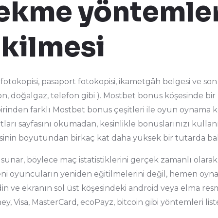
çekme yöntemler
ekilmesi
fotokopisi, pasaport fotokopisi, ikametgâh belgesi ve son 
efon, doğalgaz, telefon gibi ). Mostbet bonus köşesinde bi
 birinden farklı Mostbet bonus çeşitleri ile oyun oynama k
rtları sayfasını okumadan, kesinlikle bonuslarınızı kul
inin boyutundan birkaç kat daha yüksek bir tutarda bah
sunar, böylece maç istatistiklerini gerçek zamanlı olarak
ni oyuncuların yeniden eğitilmelerini değil, hemen oyna
in ve ekranın sol üst köşesindeki android veya elma resm
 Visa, MasterCard, ecoPayz, bitcoin gibi yöntemleri liste