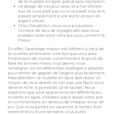
de la roulette en ligne gratuit sans inscription.
Le design de ces jeux varie, et si l’un d’entre
eux ne vous plaît pas ou vous parait trop lent,
passez simplement à une autre version en
argent virtuel.
Chez Decathlon, nous vous proposons
nombre de sacs de voyages afin que vous
puissiez opter pour celui qui vous convient le
mieux.
En effet, l’avantage-maison est inférieur à celui de
la roulette américaine. Une fois que vous avez
l’impression de manier correctement le jeu et de
faire les bonnes mises, vous devrez vous
renseigner sur les différentes stratégies à adopter
pour tenter de gagner de l’argent plus facilement.
Mais attention, la roulette en ligne doit rester un
moyen de vous divertir et non pas une façon pour
devenir riche, si ça existait, ça se saurait ! Nous
espérons que vous apprécierez les différents jeu
roulette en ligne, n’hésitez-pas à laisser votre avis
en commentaire en dessous de chaque revue de
jeu. Que vous partiez en vacances le temps d’un
week-end ou d’une semaine, vous aurez