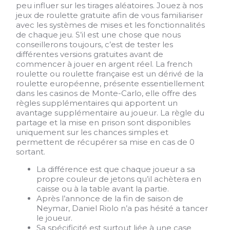
peu influer sur les tirages aléatoires. Jouez à nos
jeux de roulette gratuite afin de vous familiariser
avec les systèmes de mises et les fonctionnalités
de chaque jeu. S’il est une chose que nous
conseillerons toujours, c’est de tester les
différentes versions gratuites avant de
commencer à jouer en argent réel. La french
roulette ou roulette française est un dérivé de la
roulette européenne, présente essentiellement
dans les casinos de Monte-Carlo, elle offre des
règles supplémentaires qui apportent un
avantage supplémentaire au joueur. La règle du
partage et la mise en prison sont disponibles
uniquement sur les chances simples et
permettent de récupérer sa mise en cas de 0
sortant.
La différence est que chaque joueur a sa
propre couleur de jetons qu’il achètera en
caisse ou à la table avant la partie.
Après l’annonce de la fin de saison de
Neymar, Daniel Riolo n’a pas hésité a tancer
le joueur.
Sa spécificité est surtout liée à une case