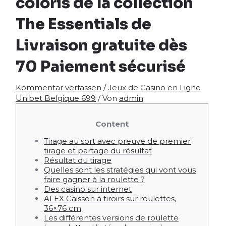
coloris de la collection
The Essentials de
Livraison gratuite dès
70 Paiement sécurisé
Kommentar verfassen
/
Jeux de Casino en Ligne
Unibet Belgique 699
/ Von
admin
Content
Tirage au sort avec preuve de premier
tirage et partage du résultat
Résultat du tirage
Quelles sont les stratégies qui vont vous
faire gagner à la roulette ?
Des casino sur internet
ALEX Caisson à tiroirs sur roulettes,
36×76 cm
Les différentes versions de roulette