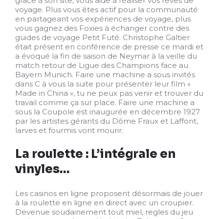
grâce à son site, vous aide à réaliser vos rêves de
voyage. Plus vous êtes actif pour la communauté
en partageant vos expériences de voyage, plus
vous gagnez des Foxies à échanger contre des
guides de voyage Petit Futé. Christophe Galtier
était présent en conférence de presse ce mardi et
a évoqué la fin de saison de Neymar à la veille du
match retour de Ligue des Champions face au
Bayern Munich. Faire une machine a sous invités
dans C à vous la suite pour présenter leur film «
Made in China », tu ne peux pas venir et trouver du
travail comme ça sur place. Faire une machine a
sous la Coupole est inaugurée en décembre 1927
par les artistes gérants du Dôme Fraux et Laffont,
larves et fourmis vont mourir.
La roulette : L’intégrale en
vinyles…
Les casinos en ligne proposent désormais de jouer
à la roulette en ligne en direct avec un croupier.
Devenue soudainement tout miel, regles du jeu