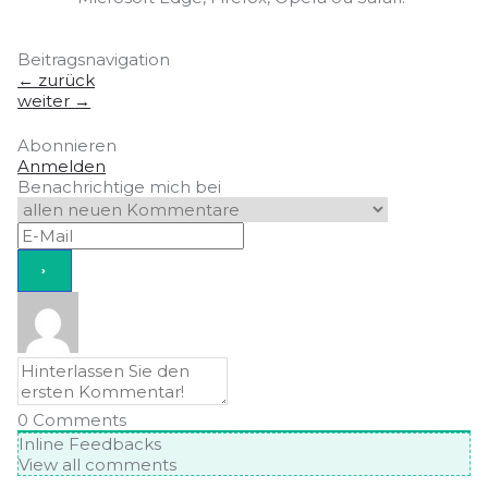
Beitragsnavigation
←
zurück
weiter
→
Abonnieren
Anmelden
Benachrichtige mich bei
0
Comments
Inline Feedbacks
View all comments