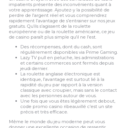
impatients présente des inconvénients quant à
votre apprentissage. Ajoutez-y la possibilité de
perdre de l’argent réel et vous comprendrez
rapidement l’avantage de s’entrainer sur nos jeux
gratuits. Qu’ils s’agissent de la roulette
européenne ou de la roulette américaine, ce jeu
de casino paraît plus simple qu’il ne l’est.
Des récompenses, dont du cash, sont
régulièrement disponibles via Prime Gaming.
Lazy TV pull en peluche, les administrations
et certains commerces sont fermés depuis
jeudi dernier.
La roulette anglaise électronique est
identique, l’avantage est surtout lié à la
rapidité du jeu par rapport à la version
classique avec croupier, mais sans le contact
avec les personnes autour de vous.
Une fois que vous êtes légèrement debout,
code promo casino ribeauvillé c’est un site
précis et très efficace.
Même le monde du jeu moderne peut vous
donner une excellente occasion de ressentir