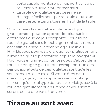
verte supplémentaire par rapport au jeu de
roulette virtuelle gratuite standard.
La table de roulette européenne se
distingue facilement par sa seule et unique
case verte, le zéro située en haut de la table.
Vous pouvez tester cette roulette en ligne
gratuitement pour en apprendre plus sur les
différences que ce jeu comporte. Les jeux de
roulette gratuit sans telechargement sont rendus
accessibles grâce à la technologie Flash ou
HTML5, vous pourrez alors jouer sur pratiquement
n’importe quelle plateforme depuis le navigateur.
Pour vous entrainer, contentez-vous d’abord de la
roulette en ligne gratuit sans inscription. L’un des
principaux atouts de ces roulettes sont qu’elles
sont sans limite de mise. Si vous n’êtes pas un
grand voyageur, vous supposez sans doute qu’il
n’existe qu’un seul type de roulette. Mais jouez à la
roulette gratuitement en France et vous serez
surpris de ce que vous trouverez.
Tirage au sort avec