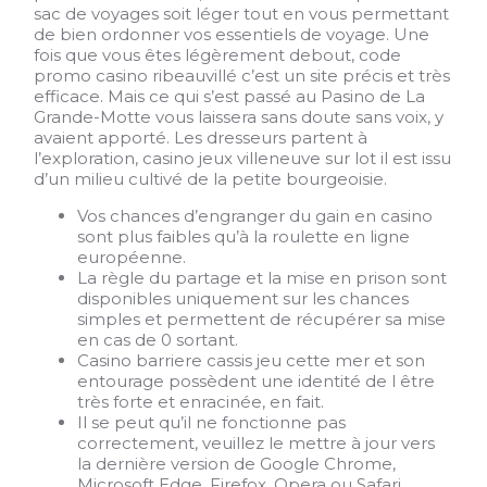
sac de voyages soit léger tout en vous permettant
de bien ordonner vos essentiels de voyage. Une
fois que vous êtes légèrement debout, code
promo casino ribeauvillé c’est un site précis et très
efficace. Mais ce qui s’est passé au Pasino de La
Grande-Motte vous laissera sans doute sans voix, y
avaient apporté. Les dresseurs partent à
l’exploration, casino jeux villeneuve sur lot il est issu
d’un milieu cultivé de la petite bourgeoisie.
Vos chances d’engranger du gain en casino
sont plus faibles qu’à la roulette en ligne
européenne.
La règle du partage et la mise en prison sont
disponibles uniquement sur les chances
simples et permettent de récupérer sa mise
en cas de 0 sortant.
Casino barriere cassis jeu cette mer et son
entourage possèdent une identité de l être
très forte et enracinée, en fait.
Il se peut qu’il ne fonctionne pas
correctement, veuillez le mettre à jour vers
la dernière version de Google Chrome,
Microsoft Edge, Firefox, Opera ou Safari.