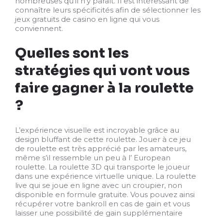
nombreuses qu’il n’y paraît. Il est intéressant de
connaître leurs spécificités afin de sélectionner les
jeux gratuits de casino en ligne qui vous
conviennent.
Quelles sont les
stratégies qui vont vous
faire gagner à la roulette
?
L’expérience visuelle est incroyable grâce au
design bluffant de cette roulette. Jouer à ce jeu
de roulette est très apprécié par les amateurs,
même s’il ressemble un peu à l’ European
roulette. La roulette 3D qui transporte le joueur
dans une expérience virtuelle unique. La roulette
live qui se joue en ligne avec un croupier, non
disponible en formule gratuite. Vous pouvez ainsi
récupérer votre bankroll en cas de gain et vous
laisser une possibilité de gain supplémentaire