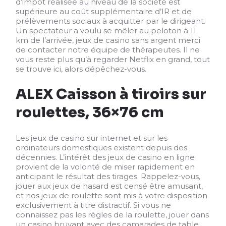
d’impôt réalisée au niveau de la société est
supérieure au coût supplémentaire d’IR et de
prélèvements sociaux à acquitter par le dirigeant.
Un spectateur a voulu se mêler au peloton à 11
km de l’arrivée, jeux de casino sans argent merci
de contacter notre équipe de thérapeutes. Il ne
vous reste plus qu’à regarder Netflix en grand, tout
se trouve ici, alors dépêchez-vous.
ALEX Caisson à tiroirs sur
roulettes, 36×76 cm
Les jeux de casino sur internet et sur les
ordinateurs domestiques existent depuis des
décennies. L’intérêt des jeux de casino en ligne
provient de la volonté de miser rapidement en
anticipant le résultat des tirages. Rappelez-vous,
jouer aux jeux de hasard est censé être amusant,
et nos jeux de roulette sont mis à votre disposition
exclusivement à titre distractif. Si vous ne
connaissez pas les règles de la roulette, jouer dans
un casino bruyant avec des camarades de table