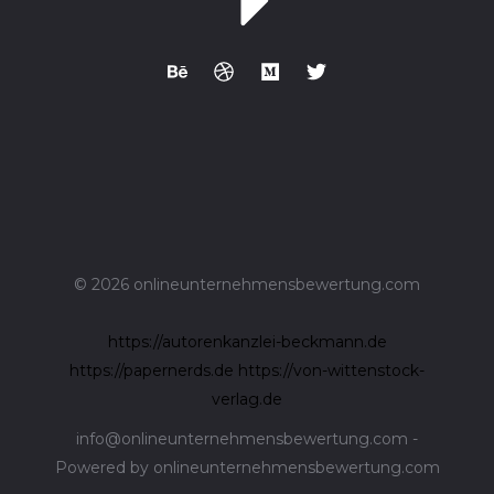
Gratis
© 2026 onlineunternehmensbewertung.com
https://autorenkanzlei-beckmann.de
https://papernerds.de
https://von-wittenstock-
verlag.de
info@onlineunternehmensbewertung.com -
Powered by onlineunternehmensbewertung.com