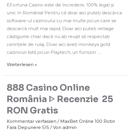
EFortuna Casino este de încredere, 100% legal și
unic în România! Pentru că doar aici puteți descărca
software-ul cazinoului cu mai multe jocuri care se
descarcă mult mai rapid. Doar aici puteți retrage
câștigurile chiar dacă nu ați reușit să respectați
cerințele de rulaj. Doar aici aveți monkeys gold
cazinouri listă jocuri Playtech, un furnizor …
Joaca
Weiterlesen »
Ruleta
Online
888 Casino Online
în
Fortuna
România ᐈ Recenzie ️ 25
Casino,
RON Gratis
cel
mai
Kommentar verfassen
/
MaxBet Online 100 Rotiri
bun
Fara Depunere 515
/ Von
admin