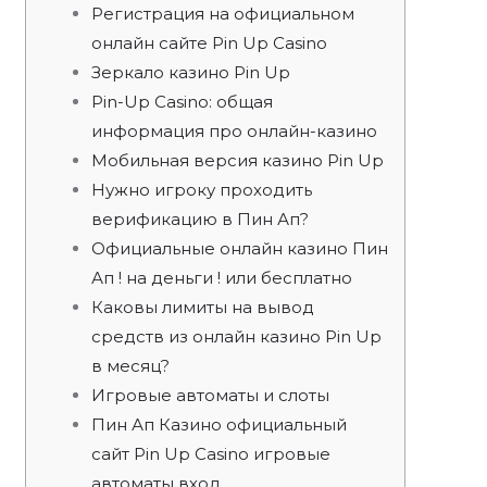
Регистрация на официальном
онлайн сайте Pin Up Casino
Зеркало казино Pin Up
Pin-Up Casino: общая
информация про онлайн-казино
Мобильная версия казино Pin Up
Нужно игроку проходить
верификацию в Пин Ап?
Официальные онлайн казино Пин
Ап ! на деньги ! или бесплатно
Каковы лимиты на вывод
средств из онлайн казино Pin Up
в месяц?
Игровые автоматы и слоты
Пин Ап Казино официальный
сайт Pin Up Casino игровые
автоматы вход