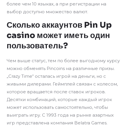
более чем 10 языках, а при регистрации на
выбор доступно множество валют.
Сколько аккаунтов Pin Up
casino может иметь один
пользователь?
Чем выше статус, тем по более выгодному курсу
можно обменять Pincoins на различные призы.
„Crazy Time“ осталась игрой на деньги, но с
живыми дилерами. Геймплей связан с колесом,
которое вращается после ставок игроков.
Десятки комбинаций, которые каждый игрок
может использовать самостоятельно, чтобы
выиграть игру. С 1993 года на рынке азартных
игр представлена компания Belatra Games.