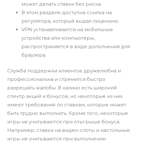
может делать ставки без риска.
В этом разделе доступна ссылка на
регулятора, который выдал лицензию.
VPN устанавливается на мобильные
устройства или компьютеры,
распространяется в виде дополнения для
браузера.
Служба поддержки клиентов дружелюбна и
профессиональна и стремится быстро
разрешать жалобы. В казино есть широкий
спектр акций и бонусов, но некоторые из них
имеют требования по ставкам, которые может
быть трудно выполнить. Кроме того, некоторые
игры не учитываются при отыгрыше бонуса.
Например, ставки на видео-слоты и настольные
игры не учитываются при выполнении