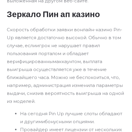
выложенная на другом веб-сайте.
Зеркало Пин ап казино
Скорость обработки заявки вонлайн-казино Pin-
Up является достаточно высокой. Обычно в том
случае, еслиигрок не нарушает правил
пользования порталом и обладает
верифицированнымаккаунтом, выплата
выигрыша осуществляется уже в течение
ближайшего часа. Можно не беспокоиться, что,
например, администрация изменила параметры
выдачи, снизив вероятность выигрыша на одной
из моделей.
На сегодня Pin Up лучшие слоты обладают
и другимибонусными опциями.
Провайдер имеет лицензии от нескольких