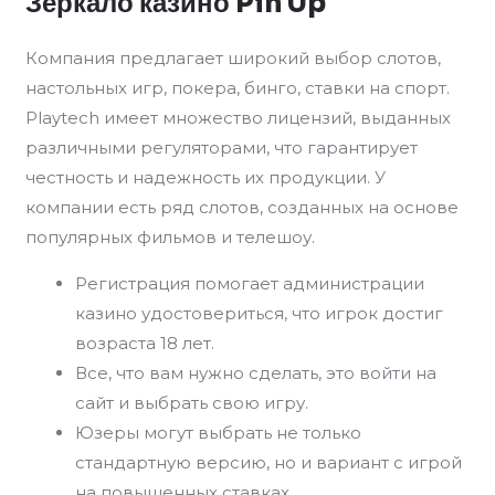
Зеркало казино Pin Up
Компания предлагает широкий выбор слотов,
настольных игр, покера, бинго, ставки на спорт.
Playtech имеет множество лицензий, выданных
различными регуляторами, что гарантирует
честность и надежность их продукции. У
компании есть ряд слотов, созданных на основе
популярных фильмов и телешоу.
Регистрация помогает администрации
казино удостовериться, что игрок достиг
возраста 18 лет.
Все, что вам нужно сделать, это войти на
сайт и выбрать свою игру.
Юзеры могут выбрать не только
стандартную версию, но и вариант с игрой
на повышенных ставках.