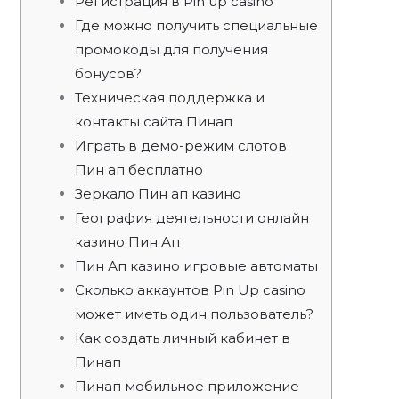
Регистрация в Pin up casino
Где можно получить специальные
промокоды для получения
бонусов?
Техническая поддержка и
контакты сайта Пинап
Играть в демо-режим слотов
Пин ап бесплатно
Зеркало Пин ап казино
География деятельности онлайн
казино Пин Ап
Пин Ап казино игровые автоматы
Сколько аккаунтов Pin Up casino
может иметь один пользователь?
Как создать личный кабинет в
Пинап
Пинап мобильное приложение