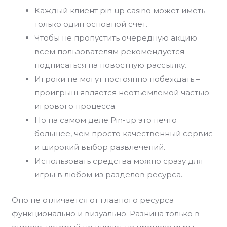
Каждый клиент pin up casino может иметь
только один основной счет.
Чтобы не пропустить очередную акцию
всем пользователям рекомендуется
подписаться на новостную рассылку.
Игроки не могут постоянно побеждать –
проигрыш является неотъемлемой частью
игрового процесса.
Но на самом деле Pin-up это нечто
большее, чем просто качественный сервис
и широкий выбор развлечений.
Использовать средства можно сразу для
игры в любом из разделов ресурса.
Оно не отличается от главного ресурса
функционально и визуально. Разница только в