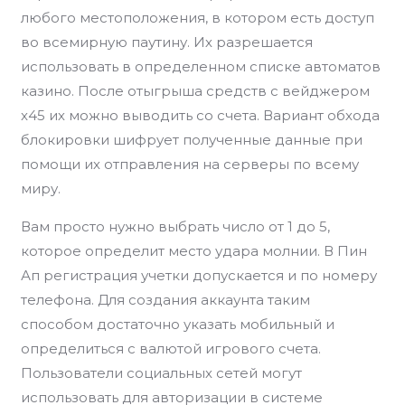
любого местоположения, в котором есть доступ
во всемирную паутину. Их разрешается
использовать в определенном списке автоматов
казино. После отыгрыша средств с вейджером
x45 их можно выводить со счета. Вариант обхода
блокировки шифрует полученные данные при
помощи их отправления на серверы по всему
миру.
Вам просто нужно выбрать число от 1 до 5,
которое определит место удара молнии. В Пин
Ап регистрация учетки допускается и по номеру
телефона. Для создания аккаунта таким
способом достаточно указать мобильный и
определиться с валютой игрового счета.
Пользователи социальных сетей могут
использовать для авторизации в системе