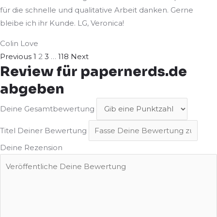
für die schnelle und qualitative Arbeit danken. Gerne
bleibe ich ihr Kunde. LG, Veronica!
Colin Love
Navigation
Seite
Seite
Seite
Seite
Previous
1
2
3
…
118
Next
Review für papernerds.de
für
abgeben
Site
Reviews
Deine Gesamtbewertung
Titel Deiner Bewertung
Deine Rezension